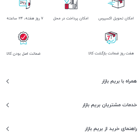
اﻣﮑﺎن ﺗﺤﻮﯾﻞ اﮐﺴﭙﺮس
امکان پرداخت در محل
۷ روز ﻫﻔﺘﻪ، ۲۴ ﺳﺎﻋﺘﻪ
هفت روز ضمانت بازگشت کالا
ﺿﻤﺎﻧﺖ اﺻﻞ ﺑﻮدن ﮐﺎﻟﺎ
همراه با بریم بازار
خدمات مشتریان بریم بازار
راهنمای خرید از بریم بازار