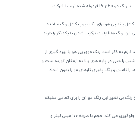
رنگ مو Pey Ho فرموله شده توسط شرکت
 ترکیب آن با اکسیدان ۱/۲ برابر بوده، در واقع یک اکسیدان کامل برند پی هو برای یک تیوپ کامل رنگ ساخته
ین رنگ ها قابلیت ترکیب شدن با یکدیگر را دارند.
 می باشد. لازم به ذکر است رنگ موی پی هو با بهره گیری از
را حتی در پایه های بالا به ارمغان آورده است و
ا تامین و رنگ پذیری تارهای مو را بدون ایجاد
 رنگ بی نظیر این رنگ مو آن را برای تمامی سلیقه
به دلیل وجود گاز آمونیاک در ساختار رنگ موی پی هو شماره 6HE به هیچ وجه موها را خشک نکرده و از موخوره یا فر شدن آن ها جلوگیری می کند. حجم با صرفه ۱۰۰ میلی لیتر و