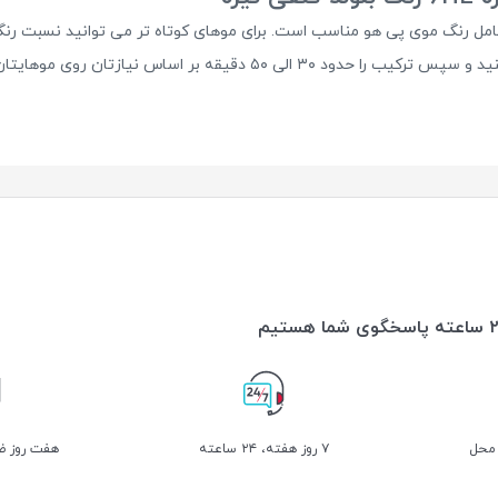
امل رنگ موی پی هو مناسب است. برای موهای کوتاه تر می توانید نسبت رنگ
تان روی موهایتان نگه داشته و سپس به خوبی آبکشی کنید.
 محل
۷ روز ﻫﻔﺘﻪ، ۲۴ ﺳﺎﻋﺘﻪ
هفت روز ضم