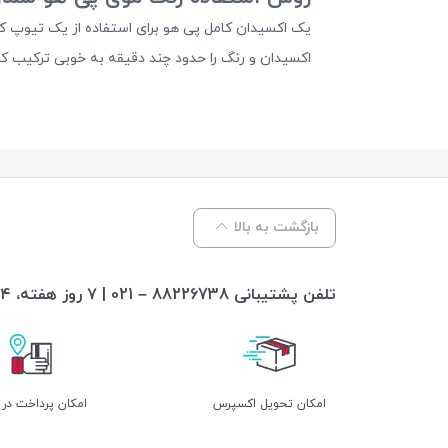
یک اکسیدان کامل پی هو برای استفاده از یک تیوپ ک
اکسیدان و رنگ را حدود چند دقیقه به خوبی ترکیب کنید و سپس ترکیب را حدود ۳۰ الی ۵۰ دقیقه بر اساس نیاز
بازگشت به بالا
تلفن پشتیبانی 88226738 – 021 | ۷ روز هفته، ۲۴ ساعته پاسخگوی شما هستیم
اﻣﮑﺎن ﺗﺤﻮﯾﻞ اﮐﺴﭙﺮس
امکان پرداخت در