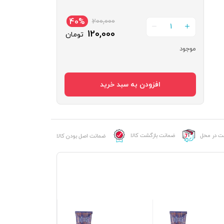
40%
200,000
1
120,000
تومان
موجود
رنگ
موی
افزودن به سبد خرید
پی
هو
شماره
6HE
عدد
خت در محل
ضمانت بازگشت کالا
ضمانت اصل بودن کالا