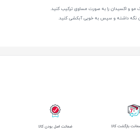
 مو و اکسیدان را به صورت مساوی ترکیب کنید.
انت بازگشت کالا
ﺿﻤﺎﻧﺖ اﺻﻞ ﺑﻮدن ﮐﺎﻟﺎ