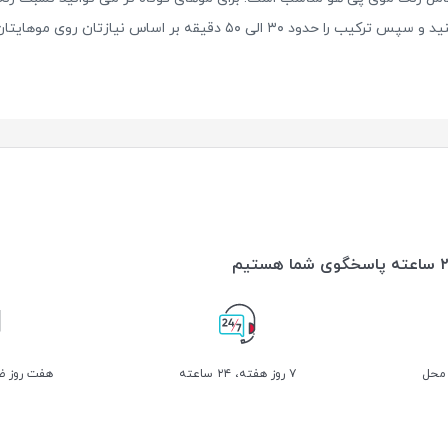
تان روی موهایتان نگه داشته و سپس به خوبی آبکشی کنید.
 محل
۷ روز ﻫﻔﺘﻪ، ۲۴ ﺳﺎﻋﺘﻪ
هفت روز ضم