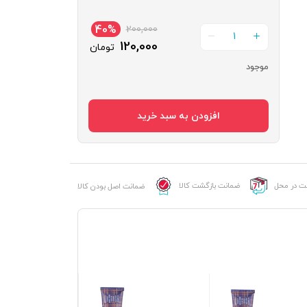
40%
200,000
1
120,000
تومان
موجود
رنگ
موی
افزودن به سبد خرید
پی
هو
شماره
6S
عدد
خت در محل
ضمانت بازگشت کالا
ضمانت اصل بودن کالا