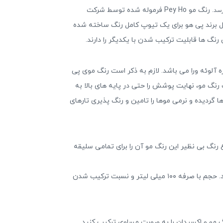
رنگ مو Pey Ho فرموله شده توسط شرکت
اکسیدان ۱/۲ برابر بوده، در واقع یک اکسیدان کامل برند پی هو برای یک تیوپ کامل رنگ ساخته شده
گ ها قابلیت ترکیب شدن با یکدیگر را دارند.
 و عصاره آلوئه ورا می باشد. لازم به ذکر است رنگ موی پی
نگ مو، نهایت پوشش را حتی در پایه های بالا به
گردیده و نرمی موها را تامین و رنگ پذیری تارهای
 رنگ بی نظیر این رنگ مو آن را برای تمامی سلیقه
به دلیل وجود گاز آمونیاک در ساختار این رنگ مو به هیچ وجه موها را خشک نکرده و از موخوره یا فر شدن آن ها جلوگیری می کند. حجم با صرفه ۱۰۰ میلی لیتر و نسبت ترکیب شدن
 مو و اکسیدان را به صورت مساوی ترکیب کنید.