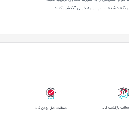
انت بازگشت کالا
ﺿﻤﺎﻧﺖ اﺻﻞ ﺑﻮدن ﮐﺎﻟﺎ