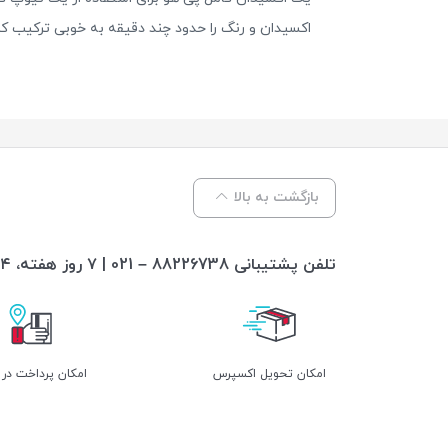
اکسیدان و رنگ را حدود چند دقیقه به خوبی ترکیب کنید و سپس ترکیب را حدود ۳۰ الی ۵۰ دقیقه بر اساس نیاز
بازگشت به بالا
تلفن پشتیبانی 88226738 – 021 | ۷ روز هفته، ۲۴ ساعته پاسخگوی شما هستیم
اﻣﮑﺎن ﺗﺤﻮﯾﻞ اﮐﺴﭙﺮس
امکان پرداخت در