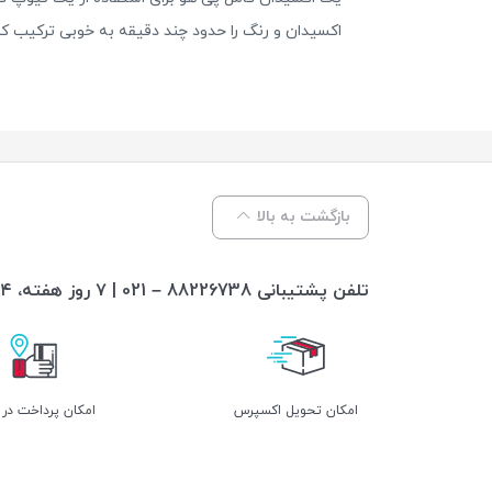
اکسیدان و رنگ را حدود چند دقیقه به خوبی ترکیب کنید و سپس ترکیب را حدود ۳۰ الی ۵۰ دقیقه بر اساس نیاز
بازگشت به بالا
تلفن پشتیبانی 88226738 – 021 | ۷ روز هفته، ۲۴ ساعته پاسخگوی شما هستیم
اﻣﮑﺎن ﺗﺤﻮﯾﻞ اﮐﺴﭙﺮس
امکان پرداخت در