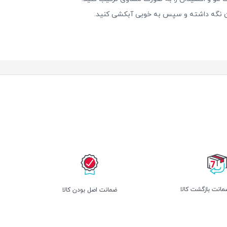
انت بازگشت کالا
ﺿﻤﺎﻧﺖ اﺻﻞ ﺑﻮدن ﮐﺎﻟﺎ