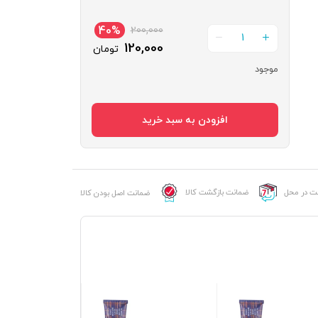
40%
200,000
1
120,000
تومان
موجود
رنگ
موی
افزودن به سبد خرید
پی
هو
شماره
9.44
عدد
خت در محل
ضمانت بازگشت کالا
ضمانت اصل بودن کالا