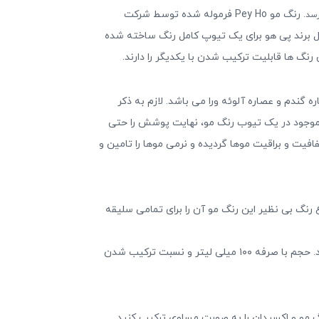
رنگ مو Pey Ho فرموله شده توسط شرکت
اکسیدان ۱/۲ برابر بوده، در واقع یک اکسیدان کامل برند پی هو برای یک تیوپ کامل رنگ ساخته شده
گ ها قابلیت ترکیب شدن با یکدیگر را دارند.
، عصاره گندم و عصاره آلوئه ورا می باشد. لازم به ذکر
موجود در یک تیوب رنگ مو، نهایت پوشش را حتی
فیت و براقیت موها گردیده و نرمی موها را تامین و
 رنگ بی نظیر این رنگ مو آن را برای تمامی سلیقه
به دلیل وجود گاز آمونیاک در ساختار این رنگ مو به هیچ وجه موها را خشک نکرده و از موخوره یا فر شدن آن ها جلوگیری می کند. حجم با صرفه ۱۰۰ میلی لیتر و نسبت ترکیب شدن
 مو و اکسیدان را به صورت مساوی ترکیب کنید.