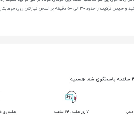
تان روی موهایتان نگه داشته و سپس به خوبی آبکشی کنید.
 محل
۷ روز ﻫﻔﺘﻪ، ۲۴ ﺳﺎﻋﺘﻪ
هفت روز ضم