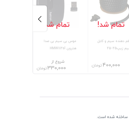
تمام شد!
تمام شد!
تمام 
م دهنده سیم و کابل
موس بی سیم بی صدا
م زیپ25-25
هترون HMW112sl
83A
شروع از
,000
400,000
تومان
330,000
تومان