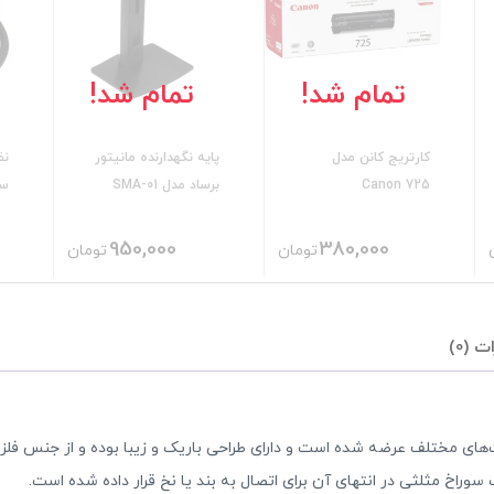
تمام شد!
تمام شد!
کارتریج کانن مدل
پایه نگهدارنده مانیتور
نظ
Canon 725
برساد مدل SMA-01
سی
950,000
380,000
تومان
تومان
ت (0)