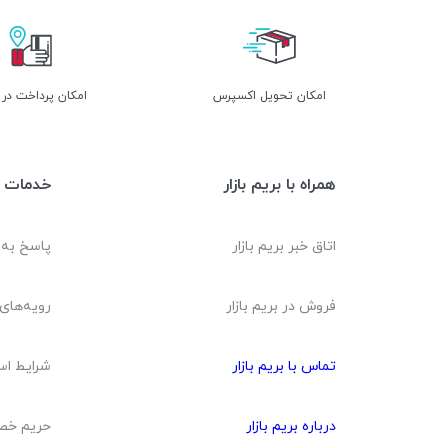
اﻣﮑﺎن ﺗﺤﻮﯾﻞ اﮐﺴﭙﺮس
امکان پرداخت در
همراه با بریم بازار
خدمات م
اتاق خبر بریم بازار
پاسخ به
فروش در بریم بازار
رویه‌های 
تماس با بریم بازار
شرایط اس
درباره بریم بازار
حریم خ