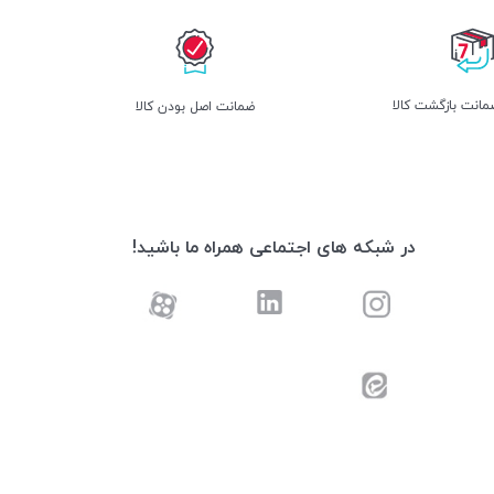
انت بازگشت کالا
ﺿﻤﺎﻧﺖ اﺻﻞ ﺑﻮدن ﮐﺎﻟﺎ
در شبکه های اجتماعی همراه ما باشید!