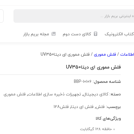
کتاب الکترونیک
کالای دست دوم
مجله بریم بازار
طلاعات
/
فلش مموری
/ فلش مموری ای دیتاUV350
فلش مموری ای دیتاUV350
شناسه محصول:
BBP-10106
دسته:
کالای دیجیتال
,
تجهیزات ذخیره سازی اطلاعات
,
فلش مموری
برچسب:
فلش
,
فلش ای دیتا
,
فلش128
ویژگی‌های کالا
حافظه 128 گیگابایت