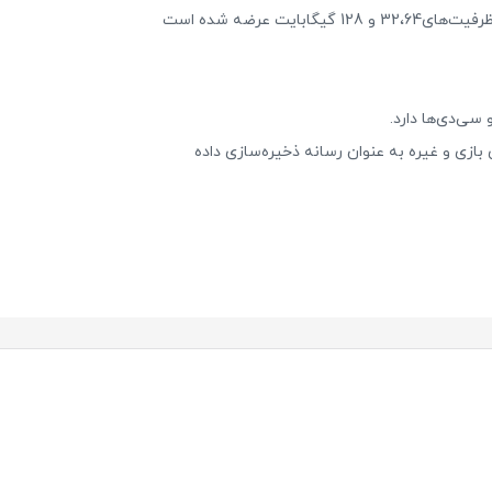
فلش مموری ای دیتاUV350 با سرعت انتقال داده‌ تا 5 گیگابایت در ثانیه می‌رسد و با سیستم‌عامل‌های مختلف سازگار است و در ظرفیت‌های32،64 و 128 گیگابایت عرضه شده است
سی‌دی‌ها دارد.
بازی و غیره به عنوان رسانه ذخیره‌سازی داده