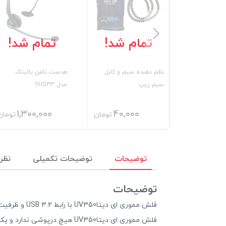
تمام شد!
تمام شد!
نظم دهنده سیم و کابل
هدست تلفن یالینک
سیم زیپ
مدل YHS33
1,300,000
40,000
تومان
تومان
توضیحات
توضیحات تکمیلی
نظرا
توضیحات
فلش مموری ای دیتاUV350 با رابط USB 3.2 و ظرفیت‌های مختلف عرضه شده است و دارای طراحی باریک و زیبا بوده و از جنس فلز ساخته شده است.
فلش مموری ای دیتاUV350 هیچ درپوشی ندارد و یک سوراخ مثلثی در انتهای آن برای اتصال به بند یا نخ قرار داده شده است.