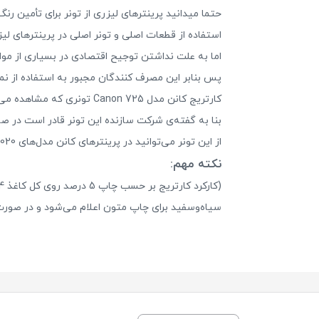
حتما میدانید پرینترهای لیزری از تونر برای تأمین رنگ
استفاده از قطعات اصلی و تونر اصلی در پرینترهای لیز
اما به علت نداشتن توجیح اقتصادی در بسیاری از مو
پس بنابر این مصرف کنندگان مجبور به استفاده از نمو
کارتریج کانن مدل Canon 725 تونری که مشاهده می‌کنید برای پرینترهای لیزری کانن «Canon» طراحی‌شده است.
بنا به گفته‌ی شرکت سازنده این تونر قادر است در صورت چاپ متون با پوشش حداکث
از این تونر می‌توانید در پرینترهای کانن مدل‌های i-SENSYS LBP6000، i-SENSYS LBP6020 و i-SENSYS LBP6020B استفاده کنید.
نکته مهم:
سیاه‌وسفید برای چاپ متون اعلام می‌شود و در صور