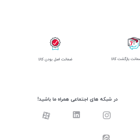
انت بازگشت کالا
ﺿﻤﺎﻧﺖ اﺻﻞ ﺑﻮدن ﮐﺎﻟﺎ
در شبکه های اجتماعی همراه ما باشید!