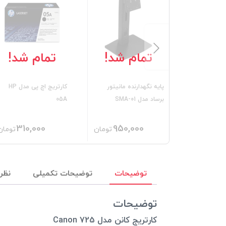
تمام شد!
تمام شد!
پایه نگهدارنده مانیتور
کارتریج اچ پی مدل HP
برساد مدل SMA-01
05A
310,000
950,000
تومان
تومان
توضیحات
توضیحات تکمیلی
نظرا
توضیحات
کارتریج کانن مدل Canon 725