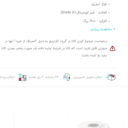
نوع: لیزری
اصالت
:
غیر اورجینال (Grade A)
کارکرد
:
1600 برگ
+ مشاهده بیشتر
قابلیت شارژمجدد: دارد
درخواست مرجوع کردن کالا در گروه کارتریج به دلیل "انصراف از خرید" تنها در
صورتی قابل تایید است که کالا در شرایط اولیه باشد (در صورت پلمپ بودن، کالا
نباید باز شده باشد)
امکان تحویل اکسپرس
۲۴ ساعته، ۷ روز هفته
امکان پردا