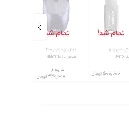
تمام شد!
تمام شد!
تمام 
ش مموری ای
موس بی‌سیم بی‌صدا
موس بی سیم ب
UV350
هترون HMW398SL
هترون HMW112sl
شروع از
شروع 
500,000
تومان
0,000
320,000
تومان