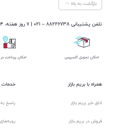
بازگشت به بالا
تلفن پشتیبانی 88226738 – 021 | ۷ روز هفته، ۲۴ ساعته پاسخگوی شما هستیم
اﻣﮑﺎن ﺗﺤﻮﯾﻞ اﮐﺴﭙﺮس
امکان پرداخت در
همراه با بریم بازار
خدمات م
اتاق خبر بریم بازار
پاسخ به
فروش در بریم بازار
رویه‌های 