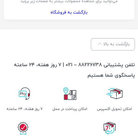
می‌توانید برای مشاهده محصولات بیشتر به صفحات زیر بروید
بازگشت به فروشگاه
بازگشت به بالا
تلفن پشتیبانی 88226738 – 021 | ۷ روز هفته، ۲۴ ساعته
پاسخگوی شما هستیم
اﻣﮑﺎن ﺗﺤﻮﯾﻞ اﮐﺴﭙﺮس
امکان پرداخت در محل
۷ روز ﻫﻔﺘﻪ، ۲۴ ﺳﺎﻋﺘﻪ