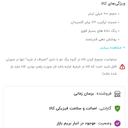
ویژگی‌های کالا
حجم 100 میلی لیتر
نسبت ترکیب 1/2 برابر اکسیدان
رنگ دانه های بسیار قوی
پوشش دهی قدرتمند
+ مشاهده بیشتر
ماندگاری بالا
حاوی نرم کننده
درخواست مرجوع کردن کالا در گروه رنگ مو با دلیل "انصراف از خرید" تنها در صورتی
طیف رنگ های متنوع
قابل تایید است که کالا در شرایط اولیه باشد (در صورت پلمپ بودن، کالا نباید باز
شده باشد)
فروشنده
:
برسان زمانی
گارانتی
:
اصالت و سلامت فیزیکی کالا
وضعیت
:
موجود در انبار بریم بازار