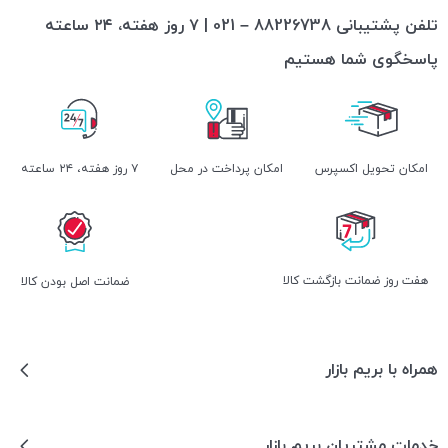
تلفن پشتیبانی 88226738 – 021 | ۷ روز هفته، ۲۴ ساعته
پاسخگوی شما هستیم
اﻣﮑﺎن ﺗﺤﻮﯾﻞ اﮐﺴﭙﺮس
امکان پرداخت در محل
۷ روز ﻫﻔﺘﻪ، ۲۴ ﺳﺎﻋﺘﻪ
هفت روز ضمانت بازگشت کالا
ﺿﻤﺎﻧﺖ اﺻﻞ ﺑﻮدن ﮐﺎﻟﺎ
همراه با بریم بازار
خدمات مشتریان بریم بازار