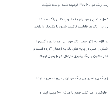
رنگ مو Pey Ho فرموله شده توسط شرکت
یب آن با اکسیدان ۱/۲ برابر بوده، در واقع یک اکسیدان کامل برند پی هو برای یک تیوپ کامل رنگ ساخته
ین رنگ ها قابلیت ترکیب شدن با یکدیگر را دارند.
 می باشد. لازم به ذکر است رنگ موی پی هو با بهره گیری از
را حتی در پایه های بالا به ارمغان آورده است و
ا تامین و رنگ پذیری تارهای مو را بدون ایجاد
 رنگ بی نظیر این رنگ مو آن را برای تمامی سلیقه
به دلیل وجود گاز آمونیاک در ساختار رنگ موی پی هو شماره SSA به هیچ وجه موها را خشک نکرده و از موخوره یا فر شدن آن ها جلوگیری می کند. حجم با صرفه ۱۰۰ میلی لیتر و