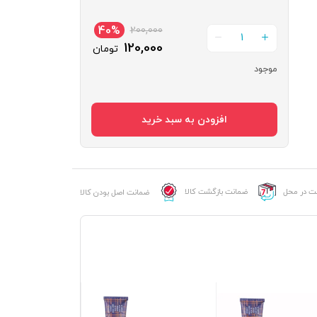
40%
200,000
1
120,000
تومان
موجود
رنگ
موی
افزودن به سبد خرید
پی
هو
شماره
SSA
عدد
خت در محل
ضمانت بازگشت کالا
ضمانت اصل بودن کالا