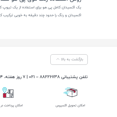
یک اکسیدان کامل پی هو برای استفاده از یک تیوپ ک
اکسیدان و رنگ را حدود چند دقیقه به خوبی ترکیب کنید و سپس ترکیب را حدود ۳۰ الی ۵۰ دقیقه بر اساس نیاز
بازگشت به بالا
تلفن پشتیبانی 88226738 – 021 | ۷ روز هفته، ۲۴ ساعته پاسخگوی شما هستیم
اﻣﮑﺎن ﺗﺤﻮﯾﻞ اﮐﺴﭙﺮس
امکان پرداخت در