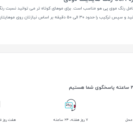
امل رنگ موی پی هو مناسب است. برای موهای کوتاه تر می توانید نسبت رنگ
تان روی موهایتان نگه داشته و سپس به خوبی آبکشی کنید.
 محل
۷ روز ﻫﻔﺘﻪ، ۲۴ ﺳﺎﻋﺘﻪ
هفت روز ضم