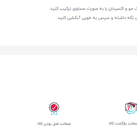
 مو و اکسیدان را به صورت مساوی ترکیب کنید.
انت بازگشت کالا
ﺿﻤﺎﻧﺖ اﺻﻞ ﺑﻮدن ﮐﺎﻟﺎ